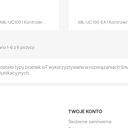
Szybki podgląd
Szybki podgląd


MIL-UC100 | Kontroler...
MIL-UC100-EA | Kontroler.
no 1-6 z 6 pozycji
ostałe typy bramek IoT wykorzystywane w rozwiązaniach Sm
unikacyjnych.
TWOJE KONTO
Śledzenie zamówienia