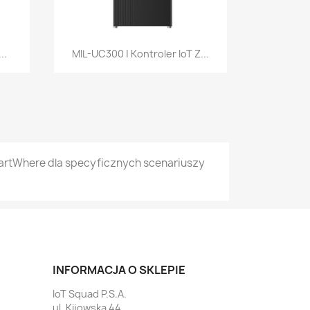
Szybki podgląd

..
MIL-UC300 | Kontroler IoT Z...
artWhere dla specyficznych scenariuszy
INFORMACJA O SKLEPIE
IoT Squad P.S.A.
ul. Kijowska 44