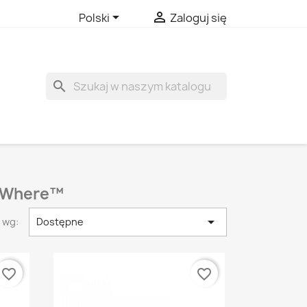


Polski
Zaloguj się
search
rtWhere™

 wg:
Dostępne
favorite_border
favorite_border