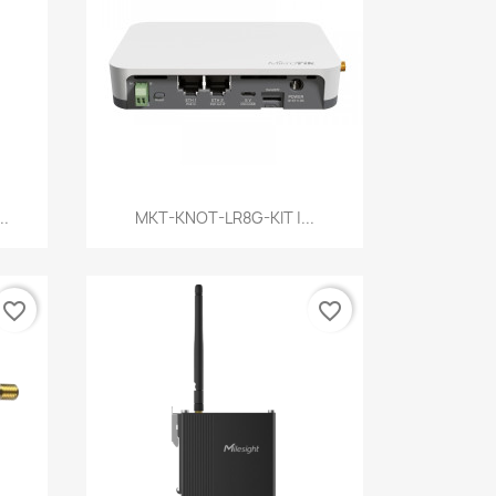
Szybki podgląd

..
MKT-KNOT-LR8G-KIT |...
favorite_border
favorite_border