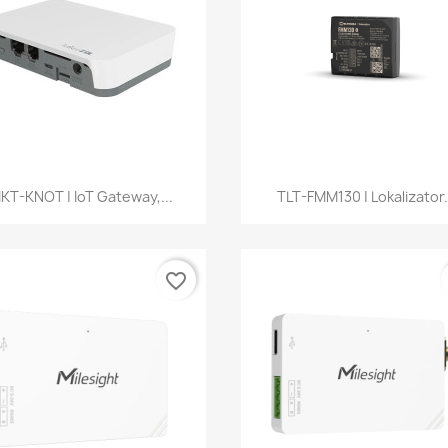
Szybki podgląd
Szybki podgląd


KT-KNOT | IoT Gateway,...
TLT-FMM130 | Lokalizator.
favorite_border