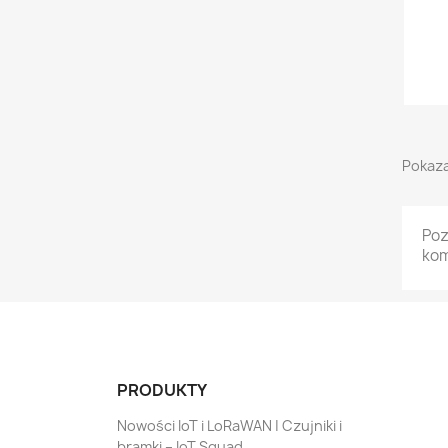
Pokaza
Poz
kom
PRODUKTY
Nowości IoT i LoRaWAN | Czujniki i
bramki – IoT Squad