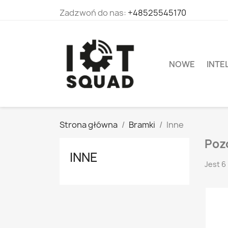
Zadzwoń do nas:
+48525545170
NOWE
INTE
Strona główna
Bramki
Inne
Poz
INNE
Jest 6