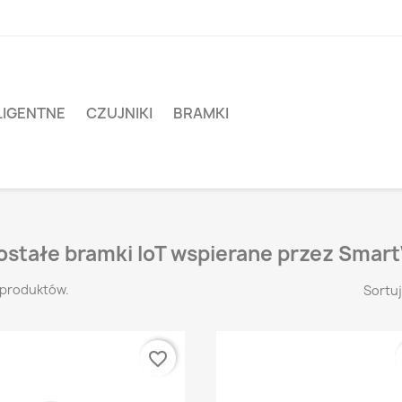
LIGENTNE
CZUJNIKI
BRAMKI
ostałe bramki IoT wspierane przez Sma
 produktów.
Sortuj
favorite_border