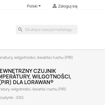


Polski
Zaloguj się
search
ury, wilgotności, światła i ruchu (PIR)
WEWNĘTRZNY CZUJNIK
MPERATURY, WILGOTNOŚCI,
(PIR) DLA LORAWAN®
tury, wilgotności, światła i ruchu (PIR)
 budynki - ESG