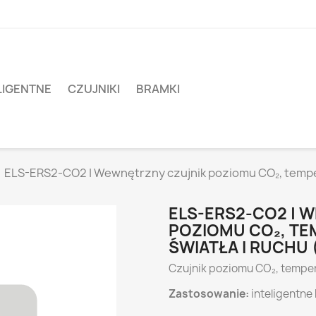
LIGENTNE
CZUJNIKI
BRAMKI
ELS-ERS2-CO2 | Wewnętrzny czujnik poziomu CO₂, temperat
ELS-ERS2-CO2 | 
POZIOMU CO₂, TE
ŚWIATŁA I RUCHU 
Czujnik poziomu CO₂, tempera
Zastosowanie:
inteligentne