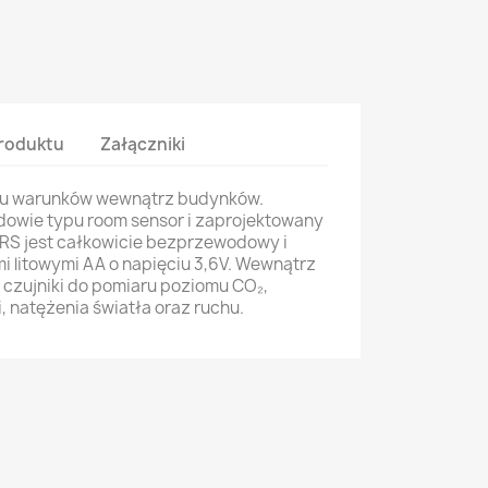
roduktu
Załączniki
aru warunków wewnątrz budynków.
dowie typu room sensor i zaprojektowany
ERS jest całkowicie bezprzewodowy i
i litowymi AA o napięciu 3,6V. Wewnątrz
czujniki do pomiaru poziomu CO₂,
, natężenia światła oraz ruchu.