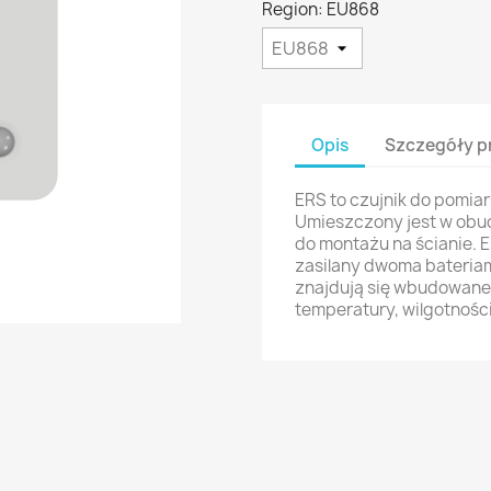
Region: EU868
Opis
Szczegóły p
ERS to czujnik do pomi
Umieszczony jest w obu
do montażu na ścianie. 
zasilany dwoma bateriam
znajdują się wbudowane 
temperatury, wilgotności