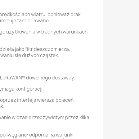
 prędkościach wiatru, ponieważ brak
inuje tarcie i awarie.
go użytkowania w trudnych warunkach
ziała jako filtr deszczomierza,
waniu się dużych cząstek.
i LoRaWAN® dowolnego dostawcy.
ymaga konfiguracji.
oprzez interfejs wiersza poleceń i
k.
anie w czasie rzeczywistym przez kilka
oliwęglanu: odporna na warunki