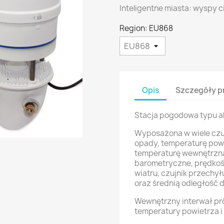
Inteligentne miasta: wyspy 
Region: EU868
Opis
Szczegóły p
Stacja pogodowa typu a
Wyposażona w wiele czu
opady, temperaturę powi
temperaturę wewnętrzną,
barometryczne, prędkość
wiatru, czujnik przechy
oraz średnią odległość 
Wewnętrzny interwał pró
temperatury powietrza i