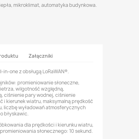
ciepła, mikroklimat, automatyka budynkowa.
roduktu
Załączniki
ll-in-one z obsługą LoRaWAN®.
jników: promieniowanie słoneczne,
etrza, wilgotność względną,
 ciśnienie pary wodnej, ciśnienie
 i kierunek wiatru, maksymalną prędkość
łu, liczbę wyładowań atmosferycznych
do błyskawic.
bkowania dla prędkości i kierunku wiatru,
 promieniowania słonecznego: 10 sekund.