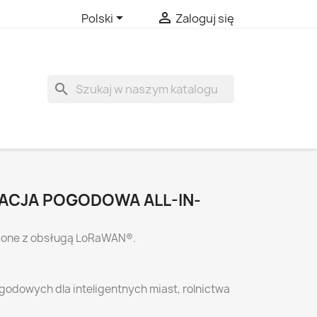


Polski
Zaloguj się
search
TACJA POGODOWA ALL-IN-
n-one z obsługą LoRaWAN®.
dowych dla inteligentnych miast, rolnictwa