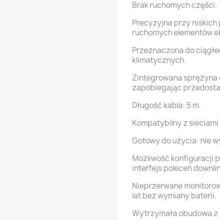
Brak ruchomych części.
Precyzyjna przy niskich
ruchomych elementów elim
Przeznaczona do ciągłe
klimatycznych.
Zintegrowana sprężyna d
zapobiegając przedosta
Długość kabla: 5 m.
Kompatybilny z sieciam
Gotowy do użycia: nie w
Możliwość konfiguracji p
interfejs poleceń downlin
Nieprzerwane monitorow
lat bez wymiany baterii.
Wytrzymała obudowa z p