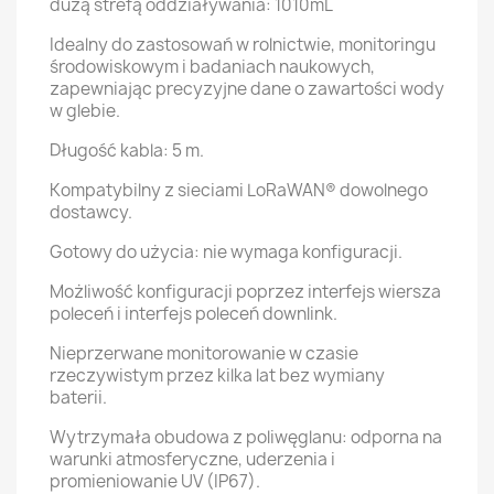
dużą strefą oddziaływania: 1010mL
Idealny do zastosowań w rolnictwie, monitoringu
środowiskowym i badaniach naukowych,
zapewniając precyzyjne dane o zawartości wody
w glebie.
Długość kabla: 5 m.
Kompatybilny z sieciami LoRaWAN® dowolnego
dostawcy.
Gotowy do użycia: nie wymaga konfiguracji.
Możliwość konfiguracji poprzez interfejs wiersza
poleceń i interfejs poleceń downlink.
Nieprzerwane monitorowanie w czasie
rzeczywistym przez kilka lat bez wymiany
baterii.
Wytrzymała obudowa z poliwęglanu: odporna na
warunki atmosferyczne, uderzenia i
promieniowanie UV (IP67).