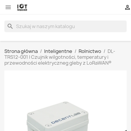


search
Strona główna
Inteligentne
Rolnictwo
DL-
TRS12-001 | Czujnik wilgotności, temperatury i
przewodności elektryczneg gleby z LoRaWAN®