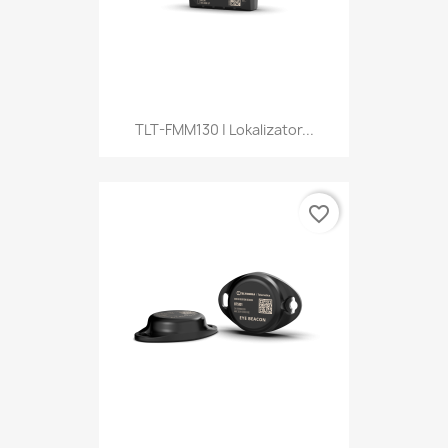
TLT-FMM130 | Lokalizator...
favorite_border