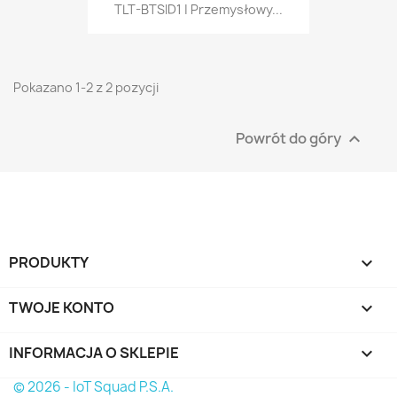
TLT-BTSID1 | Przemysłowy...
Pokazano 1-2 z 2 pozycji
Powrót do góry

PRODUKTY

TWOJE KONTO

INFORMACJA O SKLEPIE
keyboard_arrow_down
© 2026 - IoT Squad P.S.A.